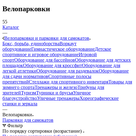
Велопарковки
55
Каталог
—
Велопарковки и парковки для самокатов
Бокс, борьба, единоборства
Воркаут
оборудование
Гимнастическое оборудование
Детское
спортивное и игровое оборудование
Игровой
спорт
Оборудование для бассейнов
Оборудование для детских
площадок
Оборудование для кроссфит
Оборудование для
легкой атлетики
Оборудование для раздевалок
Оборудование
для сдачи нормативов
Спортивные полосы
препятствий
Стеллажи для спортивного инвентаря
Товары для
зимнего спорта
Тренажеры и железо
Трибуны для
зрителей
Туризм
Турники и брусья
Уличное
благоустройство
Уличные тренажеры
Хореографические
станки и зеркала
—
Велопарковки
Парковки для самокатов
Фильтр
По порядку сортировки (возрастание)