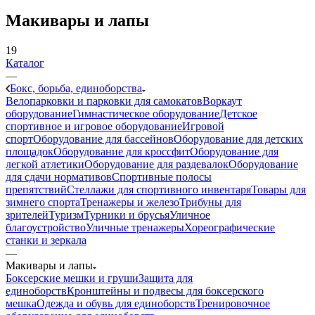
Макивары и лапы
19
Каталог
—
Бокс, борьба, единоборства
Велопарковки и парковки для самокатов
Воркаут
оборудование
Гимнастическое оборудование
Детское
спортивное и игровое оборудование
Игровой
спорт
Оборудование для бассейнов
Оборудование для детских
площадок
Оборудование для кроссфит
Оборудование для
легкой атлетики
Оборудование для раздевалок
Оборудование
для сдачи нормативов
Спортивные полосы
препятствий
Стеллажи для спортивного инвентаря
Товары для
зимнего спорта
Тренажеры и железо
Трибуны для
зрителей
Туризм
Турники и брусья
Уличное
благоустройство
Уличные тренажеры
Хореографические
станки и зеркала
—
Макивары и лапы
Боксерские мешки и груши
Защита для
единоборств
Кронштейны и подвесы для боксерского
мешка
Одежда и обувь для единоборств
Тренировочное