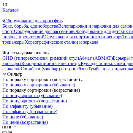
10
Каталог
—
Оборудование для кроссфит
Бокс, борьба, единоборства
Велопарковки и парковки для самок
спорт
Оборудование для бассейнов
Оборудование для детских 
полосы препятствий
Стеллажи для спортивного инвентаря
Това
тренажеры
Хореографические станки и зеркала
—
Жилеты–утяжелители
GHD (гиперэкстензия, римский стул)
Абмат (ABMAT)
Барьеры 
кроссфит
Координационные лестницы
Кувалды и покрышки для
скакалки
Сэндбэги (sandbag) и стронгбэги
Тумбы для запрыгива
Фильтр
По порядку сортировки (возрастание)
По порядку сортировки (убывание)
По порядку сортировки (возрастание)
По популярности (убывание)
По популярности (возрастание)
По алфавиту (убывание)
По алфавиту (возрастание)
По цене (убывание)
По цене (возрастание)