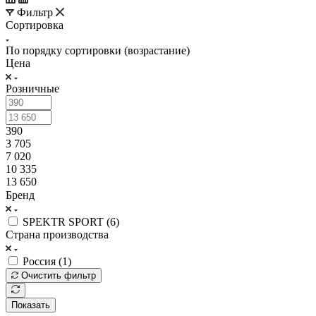
Фильтр
Сортировка
По порядку сортировки (возрастание)
Цена
Розничные
390
3 705
7 020
10 335
13 650
Бренд
SPEKTR SPORT (
6
)
Страна производства
Россия (
1
)
Очистить фильтр
Показать