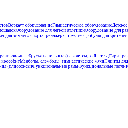
атов
Воркаут оборудование
Гимнастическое оборудование
Детское
площадок
Оборудование для легкой атлетики
Оборудование для ра
ры для зимнего спорта
Тренажеры и железо
Трибуны для зрителей
тренировочные
Брусья напольные (паралетсы, хайлетсы)
Гири тре
 кроссфит
Медболы, слэмболы, гимнастические мячи
Плинты для
ния (плиобоксы)
Функциональные рамы
Функциональные петли
Р