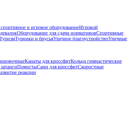
 спортивное и игровое оборудование
Игровой
здевалок
Оборудование для сдачи нормативов
Спортивные
Туризм
Турники и брусья
Уличное благоустройство
Уличные
нировочные
Канаты для кроссфит
Кольца гимнастические
 штанги
Помосты
Сани для кроссфит
Скоростные
азвитие реакции