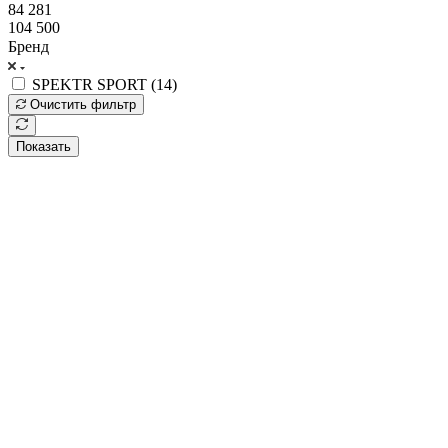
84 281
104 500
Бренд
SPEKTR SPORT (
14
)
Очистить фильтр
Показать