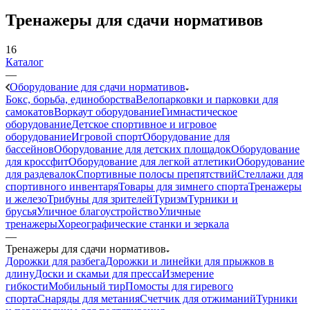
Тренажеры для сдачи нормативов
16
Каталог
—
Оборудование для сдачи нормативов
Бокс, борьба, единоборства
Велопарковки и парковки для
самокатов
Воркаут оборудование
Гимнастическое
оборудование
Детское спортивное и игровое
оборудование
Игровой спорт
Оборудование для
бассейнов
Оборудование для детских площадок
Оборудование
для кроссфит
Оборудование для легкой атлетики
Оборудование
для раздевалок
Спортивные полосы препятствий
Стеллажи для
спортивного инвентаря
Товары для зимнего спорта
Тренажеры
и железо
Трибуны для зрителей
Туризм
Турники и
брусья
Уличное благоустройство
Уличные
тренажеры
Хореографические станки и зеркала
—
Тренажеры для сдачи нормативов
Дорожки для разбега
Дорожки и линейки для прыжков в
длину
Доски и скамьи для пресса
Измерение
гибкости
Мобильный тир
Помосты для гиревого
спорта
Снаряды для метания
Счетчик для отжиманий
Турники