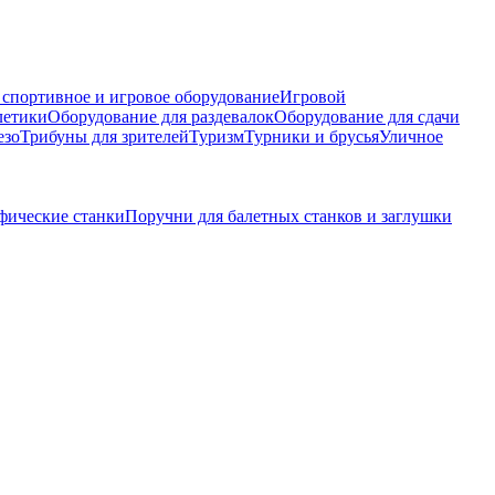
 спортивное и игровое оборудование
Игровой
летики
Оборудование для раздевалок
Оборудование для сдачи
езо
Трибуны для зрителей
Туризм
Турники и брусья
Уличное
фические станки
Поручни для балетных станков и заглушки