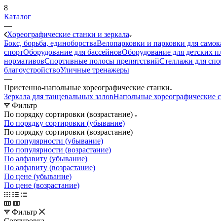
8
Каталог
—
Хореографические станки и зеркала
Бокс, борьба, единоборства
Велопарковки и парковки для самок
спорт
Оборудование для бассейнов
Оборудование для детских 
нормативов
Спортивные полосы препятствий
Стеллажи для спо
благоустройство
Уличные тренажеры
—
Пристенно-напольные хореографические станки
Зеркала для танцевальных залов
Напольные хореографические 
Фильтр
По порядку сортировки (возрастание)
По порядку сортировки (убывание)
По порядку сортировки (возрастание)
По популярности (убывание)
По популярности (возрастание)
По алфавиту (убывание)
По алфавиту (возрастание)
По цене (убывание)
По цене (возрастание)
Фильтр
Сортировка