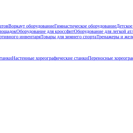
атов
Воркаут оборудование
Гимнастическое оборудование
Детское
площадок
Оборудование для кроссфит
Оборудование для легкой ат
ртивного инвентаря
Товары для зимнего спорта
Тренажеры и жел
станки
Настенные хореографические станки
Переносные хореогра