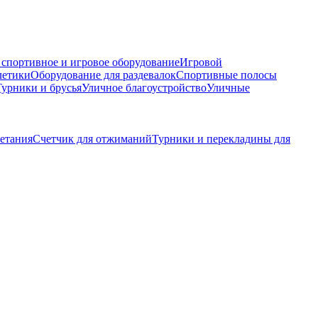
 спортивное и игровое оборудование
Игровой
летики
Оборудование для раздевалок
Спортивные полосы
Турники и брусья
Уличное благоустройство
Уличные
етания
Счетчик для отжиманий
Турники и перекладины для