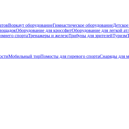
атов
Воркаут оборудование
Гимнастическое оборудование
Детское
площадок
Оборудование для кроссфит
Оборудование для легкой ат
имнего спорта
Тренажеры и железо
Трибуны для зрителей
Туризм
ости
Мобильный тир
Помосты для гиревого спорта
Снаряды для м