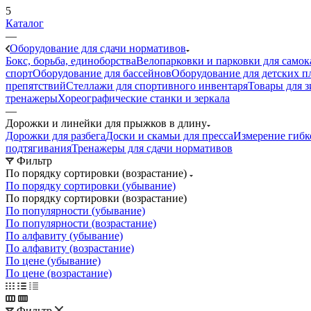
5
Каталог
—
Оборудование для сдачи нормативов
Бокс, борьба, единоборства
Велопарковки и парковки для самок
спорт
Оборудование для бассейнов
Оборудование для детских 
препятствий
Стеллажи для спортивного инвентаря
Товары для з
тренажеры
Хореографические станки и зеркала
—
Дорожки и линейки для прыжков в длину
Дорожки для разбега
Доски и скамьи для пресса
Измерение гибк
подтягивания
Тренажеры для сдачи нормативов
Фильтр
По порядку сортировки (возрастание)
По порядку сортировки (убывание)
По порядку сортировки (возрастание)
По популярности (убывание)
По популярности (возрастание)
По алфавиту (убывание)
По алфавиту (возрастание)
По цене (убывание)
По цене (возрастание)
Фильтр