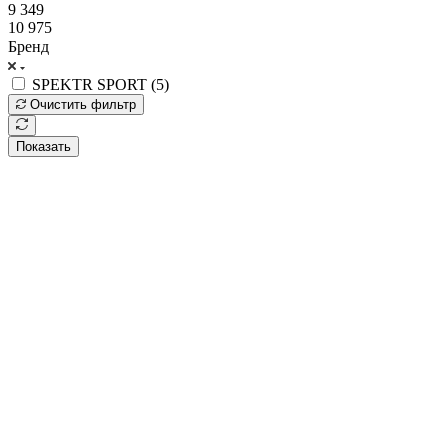
9 349
10 975
Бренд
SPEKTR SPORT (
5
)
Очистить фильтр
Показать