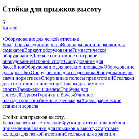
Стойки для прыжков высоту
5
Каталог
—
Оборудование для легкой атлетики
Бокс, борьба, единоборства
Велопарковки и парковки для
самокатов
Воркаут оборудование
Гимнастическое
оборудование
Детское спортивное и игровое
оборудование
Игровой спорт
Оборудование для
бассейнов
Оборудование для детских площадок
Оборудование
для кроссфит
Оборудование для раздевалок
Оборудование для
сдачи нормативов
Спортивные полосы препятствий
Стеллажи
для спортивного инвентаря
Товары для зимнего
спорта
Тренажеры и железо
Трибуны для
зрителей
Туризм
Турники и брусья
Уличное
благоустройство
Уличные тренажеры
Хореографические
станки и зеркала
—
Стойки для прыжков высоту
Барьеры легкоатлетические
Бруски для отталкивания
Зона
приземления
Планки для прыжков в высоту
Стартовые
колодки для легкой атлетики
Стеллажи для хранения