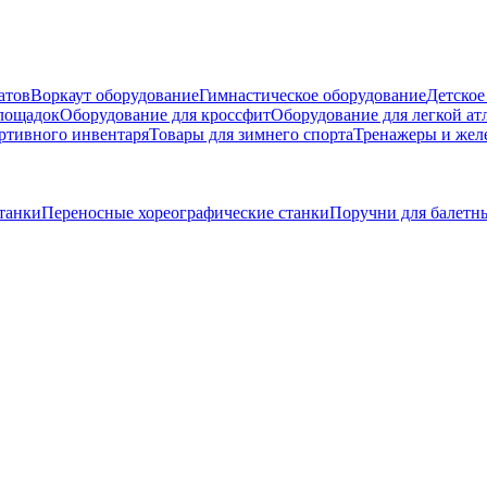
атов
Воркаут оборудование
Гимнастическое оборудование
Детское
площадок
Оборудование для кроссфит
Оборудование для легкой ат
ртивного инвентаря
Товары для зимнего спорта
Тренажеры и жел
танки
Переносные хореографические станки
Поручни для балетны