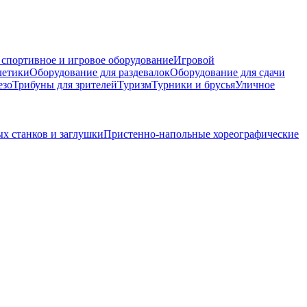
 спортивное и игровое оборудование
Игровой
летики
Оборудование для раздевалок
Оборудование для сдачи
езо
Трибуны для зрителей
Туризм
Турники и брусья
Уличное
х станков и заглушки
Пристенно-напольные хореографические