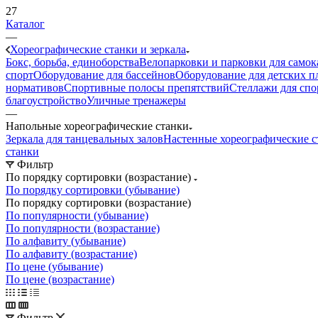
27
Каталог
—
Хореографические станки и зеркала
Бокс, борьба, единоборства
Велопарковки и парковки для самок
спорт
Оборудование для бассейнов
Оборудование для детских 
нормативов
Спортивные полосы препятствий
Стеллажи для спо
благоустройство
Уличные тренажеры
—
Напольные хореографические станки
Зеркала для танцевальных залов
Настенные хореографические с
станки
Фильтр
По порядку сортировки (возрастание)
По порядку сортировки (убывание)
По порядку сортировки (возрастание)
По популярности (убывание)
По популярности (возрастание)
По алфавиту (убывание)
По алфавиту (возрастание)
По цене (убывание)
По цене (возрастание)
Фильтр